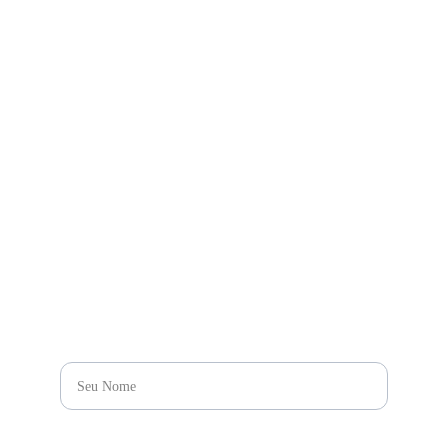
1106 , SL. 01 - Andar 
16- Bela Vista, Sao 
Paulo - SP, 01.310-000
CONTATO
+55 11 9.9999-9999
contato@bighouselabe
l.com
CONTATO
NOME*
E-MAIL*