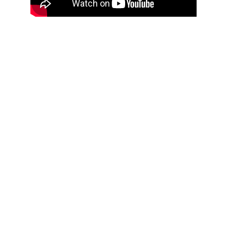
VEJA TODOS NA 
NOSSA PLAYLIST 
OFICIAL NO 
YOUTUBE
NEWSLATTER
Inscreva-se em nosso Newslatter, e receba em 
primeira mão todas novidades da Blast 
Concerts
Email