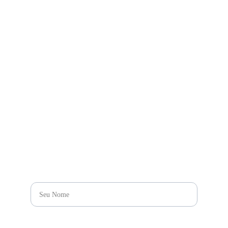
1106 , SL. 01 - Andar 
16- Bela Vista, Sao 
Paulo - SP, 01.310-000
CONTATO
+55 11 9.9999-9999
contato@bighouselabe
l.com
CONTATO
NOME*
E-MAIL*